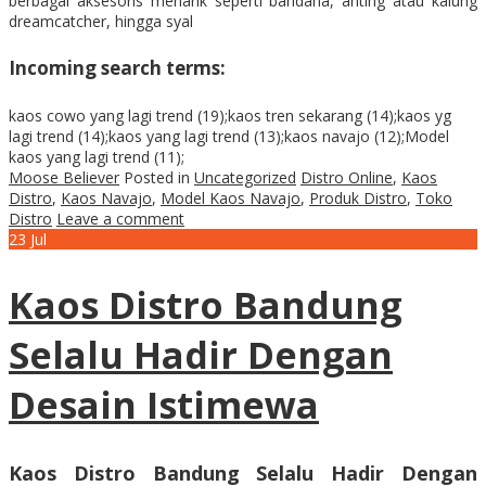
berbagai aksesoris menarik seperti bandana, anting atau kalung
dreamcatcher, hingga syal
Incoming search terms:
kaos cowo yang lagi trend (19);kaos tren sekarang (14);kaos yg
lagi trend (14);kaos yang lagi trend (13);kaos navajo (12);Model
kaos yang lagi trend (11);
Moose Believer
Posted in
Uncategorized
Distro Online
,
Kaos
Distro
,
Kaos Navajo
,
Model Kaos Navajo
,
Produk Distro
,
Toko
Distro
Leave a comment
23
Jul
Kaos Distro Bandung
Selalu Hadir Dengan
Desain Istimewa
Kaos Distro Bandung Selalu Hadir Dengan