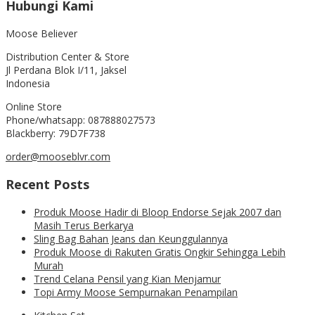
Hubungi Kami
Moose Believer
Distribution Center & Store
Jl Perdana Blok I/11, Jaksel
Indonesia
Online Store
Phone/whatsapp: 087888027573
Blackberry: 79D7F738
order@mooseblvr.com
Recent Posts
Produk Moose Hadir di Bloop Endorse Sejak 2007 dan
Masih Terus Berkarya
Sling Bag Bahan Jeans dan Keunggulannya
Produk Moose di Rakuten Gratis Ongkir Sehingga Lebih
Murah
Trend Celana Pensil yang Kian Menjamur
Topi Army Moose Sempurnakan Penampilan