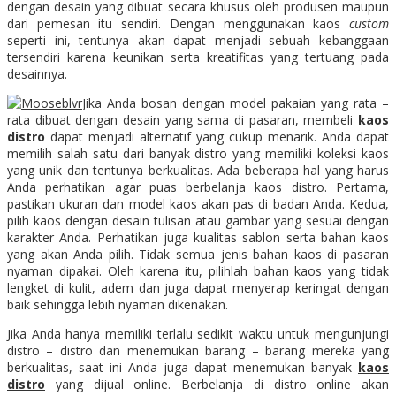
dengan desain yang dibuat secara khusus oleh produsen maupun
dari pemesan itu sendiri. Dengan menggunakan kaos
custom
seperti ini, tentunya akan dapat menjadi sebuah kebanggaan
tersendiri karena keunikan serta kreatifitas yang tertuang pada
desainnya.
Jika Anda bosan dengan model pakaian yang rata –
rata dibuat dengan desain yang sama di pasaran, membeli
kaos
distro
dapat menjadi alternatif yang cukup menarik. Anda dapat
memilih salah satu dari banyak distro yang memiliki koleksi kaos
yang unik dan tentunya berkualitas. Ada beberapa hal yang harus
Anda perhatikan agar puas berbelanja kaos distro. Pertama,
pastikan ukuran dan model kaos akan pas di badan Anda. Kedua,
pilih kaos dengan desain tulisan atau gambar yang sesuai dengan
karakter Anda. Perhatikan juga kualitas sablon serta bahan kaos
yang akan Anda pilih. Tidak semua jenis bahan kaos di pasaran
nyaman dipakai. Oleh karena itu, pilihlah bahan kaos yang tidak
lengket di kulit, adem dan juga dapat menyerap keringat dengan
baik sehingga lebih nyaman dikenakan.
Jika Anda hanya memiliki terlalu sedikit waktu untuk mengunjungi
distro – distro dan menemukan barang – barang mereka yang
berkualitas, saat ini Anda juga dapat menemukan banyak
kaos
distro
yang dijual online. Berbelanja di distro online akan