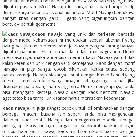
anda sudah merasa bosan dengan kaos – kaos sablon yang biasa
dijual di pasaran. Motif Navajo ini sangat unik dan hampir mirip
dengan karya tenun tradisional nusantara. Motif Navajo bentuknya
sangat khas dengan garis – garis yang digabungkan dengan
bentuk – bentuk geometris.
Kaos navajo
yang unik dan terkesan berbeda
dengan model kebanyakan ini merupakan sebuah alternatif yang
paling pas jika anda meras kemeja Navajo yang sekarang banyak
dijual di pasaran terlalu formal da terlalu rapi bagi anda. Untuk
mensiasatinya, maka anda bisa memilih kaos Navajo yang tidak
kalah keren dan unik dengan versi kemejanya. Kaos dengan motif
Navajo ini juga sangat cocok dikenakan ketika cuaca sedang
panas. kemeja Navajo biasanya dibuat dengan bahan flannel yang
memiliki ketebalan kain yang lumayan sehingga agak panas jika
dikenakan pada siang hari yang terik. Untuk menyikapinya, anda
bisa mengganti kemeja Navajo dengan kaos bermotif Navajo
agat tetap bisa tampil unik tanpa harus merasakan kepanasan.
Kaos navajo
ini juga sangat cocok untuk dikombinasikan dengan
berbagai macam busana lain seperti anda bisa mengenakan
dalaman kaos motif Navajo dan mengenakan hoodie sebagai
pelengkap. Kaos ini juga sangat cocok dikombinasikan dengan
rompi. Bagi kaum hawa, kaos ini bisa dikombinasikn dengan