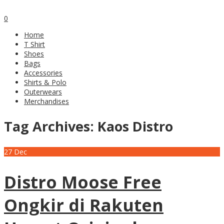
0
Home
T Shirt
Shoes
Bags
Accessories
Shirts & Polo
Outerwears
Merchandises
Tag Archives:
Kaos Distro
27
Dec
Distro Moose Free
Ongkir di Rakuten