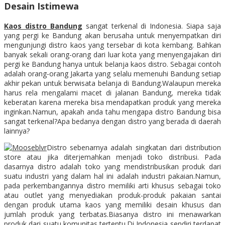
Desain Istimewa
Kaos distro Bandung
sangat terkenal di Indonesia. Siapa saja
yang pergi ke Bandung akan berusaha untuk menyempatkan diri
mengunjungi distro kaos yang tersebar di kota kembang. Bahkan
banyak sekali orang-orang dari luar kota yang menyengajakan diri
pergi ke Bandung hanya untuk belanja kaos distro. Sebagai contoh
adalah orang-orang Jakarta yang selalu memenuhi Bandung setiap
akhir pekan untuk berwisata belanja di Bandung.Walaupun mereka
harus rela mengalami macet di jalanan Bandung, mereka tidak
keberatan karena mereka bisa mendapatkan produk yang mereka
inginkan.Namun, apakah anda tahu mengapa distro Bandung bisa
sangat terkenal?Apa bedanya dengan distro yang berada di daerah
lainnya?
Distro sebenarnya adalah singkatan dari distribution
store atau jika diterjemahkan menjadi toko distribusi. Pada
dasarnya distro adalah toko yang mendistribusikan produk dari
suatu industri yang dalam hal ini adalah industri pakaian.Namun,
pada perkembangannya distro memiliki arti khusus sebagai toko
atau outlet yang menyediakan produk-produk pakaian santai
dengan produk utama kaos yang memiliki desain khusus dan
jumlah produk yang terbatas.Biasanya distro ini menawarkan
produk dari suatu komunitas tertentu.Di Indonesia sendiri terdapat