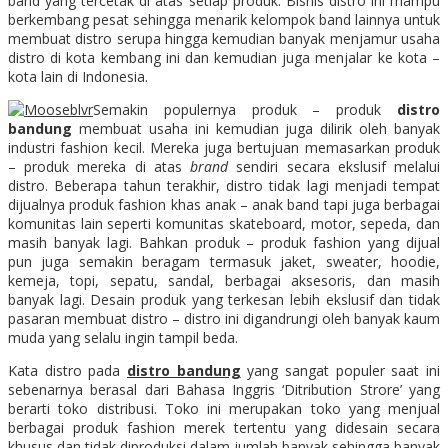
band yang tercetak di atas setiap produk. Bisnis distro ini mampu
berkembang pesat sehingga menarik kelompok band lainnya untuk
membuat distro serupa hingga kemudian banyak menjamur usaha
distro di kota kembang ini dan kemudian juga menjalar ke kota –
kota lain di Indonesia.
Semakin populernya produk – produk
distro
bandung
membuat usaha ini kemudian juga dilirik oleh banyak
industri fashion kecil. Mereka juga bertujuan memasarkan produk
– produk mereka di atas
brand
sendiri secara ekslusif melalui
distro. Beberapa tahun terakhir, distro tidak lagi menjadi tempat
dijualnya produk fashion khas anak – anak band tapi juga berbagai
komunitas lain seperti komunitas skateboard, motor, sepeda, dan
masih banyak lagi. Bahkan produk – produk fashion yang dijual
pun juga semakin beragam termasuk jaket, sweater, hoodie,
kemeja, topi, sepatu, sandal, berbagai aksesoris, dan masih
banyak lagi. Desain produk yang terkesan lebih ekslusif dan tidak
pasaran membuat distro – distro ini digandrungi oleh banyak kaum
muda yang selalu ingin tampil beda.
Kata distro pada
distro bandung
yang sangat populer saat ini
sebenarnya berasal dari Bahasa Inggris ‘Ditribution Strore’ yang
berarti toko distribusi. Toko ini merupakan toko yang menjual
berbagai produk fashion merek tertentu yang didesain secara
khusus dan tidak diproduksi dalam jumlah banyak sehingga banyak