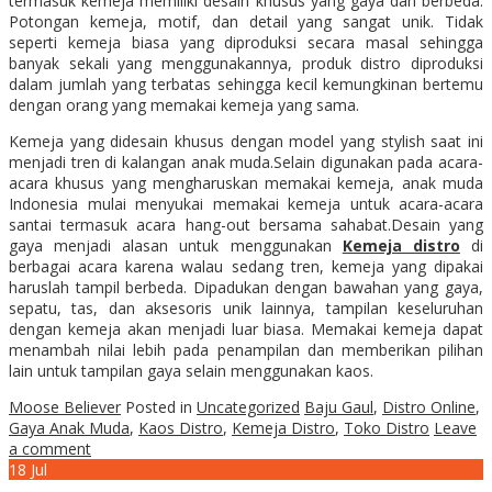
termasuk kemeja memiliki desain khusus yang gaya dan berbeda.
Potongan kemeja, motif, dan detail yang sangat unik. Tidak
seperti kemeja biasa yang diproduksi secara masal sehingga
banyak sekali yang menggunakannya, produk distro diproduksi
dalam jumlah yang terbatas sehingga kecil kemungkinan bertemu
dengan orang yang memakai kemeja yang sama.
Kemeja yang didesain khusus dengan model yang stylish saat ini
menjadi tren di kalangan anak muda.Selain digunakan pada acara-
acara khusus yang mengharuskan memakai kemeja, anak muda
Indonesia mulai menyukai memakai kemeja untuk acara-acara
santai termasuk acara hang-out bersama sahabat.Desain yang
gaya menjadi alasan untuk menggunakan
Kemeja distro
di
berbagai acara karena walau sedang tren, kemeja yang dipakai
haruslah tampil berbeda. Dipadukan dengan bawahan yang gaya,
sepatu, tas, dan aksesoris unik lainnya, tampilan keseluruhan
dengan kemeja akan menjadi luar biasa. Memakai kemeja dapat
menambah nilai lebih pada penampilan dan memberikan pilihan
lain untuk tampilan gaya selain menggunakan kaos.
Moose Believer
Posted in
Uncategorized
Baju Gaul
,
Distro Online
,
Gaya Anak Muda
,
Kaos Distro
,
Kemeja Distro
,
Toko Distro
Leave
a comment
18
Jul