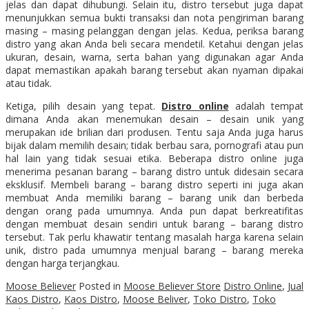
jelas dan dapat dihubungi. Selain itu, distro tersebut juga dapat
menunjukkan semua bukti transaksi dan nota pengiriman barang
masing – masing pelanggan dengan jelas. Kedua, periksa barang
distro yang akan Anda beli secara mendetil. Ketahui dengan jelas
ukuran, desain, warna, serta bahan yang digunakan agar Anda
dapat memastikan apakah barang tersebut akan nyaman dipakai
atau tidak.
Ketiga, pilih desain yang tepat.
Distro online
adalah tempat
dimana Anda akan menemukan desain – desain unik yang
merupakan ide brilian dari produsen. Tentu saja Anda juga harus
bijak dalam memilih desain; tidak berbau sara, pornografi atau pun
hal lain yang tidak sesuai etika. Beberapa distro online juga
menerima pesanan barang – barang distro untuk didesain secara
eksklusif. Membeli barang – barang distro seperti ini juga akan
membuat Anda memiliki barang – barang unik dan berbeda
dengan orang pada umumnya. Anda pun dapat berkreatifitas
dengan membuat desain sendiri untuk barang – barang distro
tersebut. Tak perlu khawatir tentang masalah harga karena selain
unik, distro pada umumnya menjual barang – barang mereka
dengan harga terjangkau.
Moose Believer
Posted in
Moose Believer Store
Distro Online
,
Jual
Kaos Distro
,
Kaos Distro
,
Moose Beliver
,
Toko Distro
,
Toko