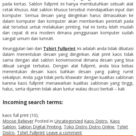
pada kertas. Sablon fullprint ini hanya membutuhkan sebuah alat
cetak khusus. Alat sablon khusus tersebut mendapatkan input dari
komputer. Semua desain yang diinginkan harus dimasukkan ke
dalam komputer dan komputer akan memberikan perintah pada
alat tersebut untuk melakukan printing. Hal ini tentu lebih mudah
dan cepat di era modern dimana penggunaan komputer sudah
sangat umum dan lumrah.
Keunggulan lain dari
Tshirt fullprint
ini adalah anda tidak dibatasi
dalam menentukan desain yang diinginkan. Alat print kaos tidak
sama dengan alat sablon konvensional dimana desain yang bisa
dibuat sangat terbatas. Dengan alat fullprint, anda bisa bebas
menentukan desain kaos bahkan desain yang paling rumit
sekalipun. Anda juga tidak perlu khawatir dengan kualitas sablonan
karena kaos fullprint menawarkan kualitas sablonan yang tinggi,
halus, serta dijamin tidak akan luntur walau dicuci berkali – kali.
Incoming search terms:
kaos full print (10);
Moose Believer
Posted in
Uncategorized
Kaos Distro
,
Kaos
Sablon
,
Sablon Digital Printing
,
Toko Distro Distro Online
,
Tshirt
Distro
,
Tshirt Fullprint
Leave a comment