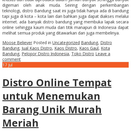
digemari oleh anak muda. Seiring dengan perkembangan
teknologi, distro Bandung saat ini juga tidak hanya ada di bandung
tapi juga di kota – kota lain dan bahkan juga dapat diakses melalui
internet. ada banyak distro bandung yang membuka lapak secara
online sehingga kaum muda dari titik manapun di Indonesia dapat
melihat semua produk yang ditawarkan dan juga membelinya.
Moose Believer
Posted in
Uncategorized
Bandung
,
Distro
Bandung
,
Jual Kaos Distro
,
Kaos Distro
,
Kaos Gaul
,
Kota
Bandung
,
Pelopor Distro Indonesia
,
Toko Distro
Leave a
comment
17
Jul
Distro Online Tempat
untuk Menemukan
Barang Unik Murah
Meriah