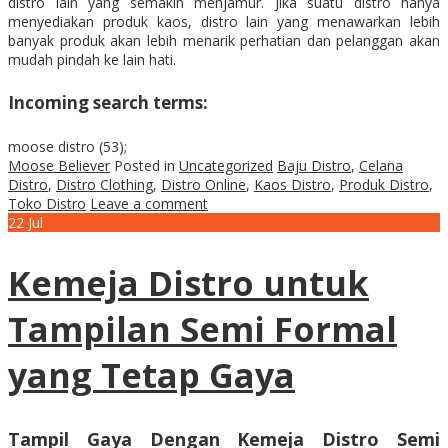
distro lain yang semakin menjamur. Jika suatu distro hanya
menyediakan produk kaos, distro lain yang menawarkan lebih
banyak produk akan lebih menarik perhatian dan pelanggan akan
mudah pindah ke lain hati.
Incoming search terms:
moose distro (53);
Moose Believer
Posted in
Uncategorized
Baju Distro
,
Celana
Distro
,
Distro Clothing
,
Distro Online
,
Kaos Distro
,
Produk Distro
,
Toko Distro
Leave a comment
22
Jul
Kemeja Distro untuk
Tampilan Semi Formal
yang Tetap Gaya
Tampil Gaya Dengan Kemeja Distro Semi