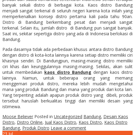
banyak sekali distro di berbagai kota. Kaos distro Bandung
menjadi sangat terkenal di seluruh negeri karena kota inilah yang
memperkenalkan konsep distro pertama kali pada tahu 90an.
Distro di Bandung berkembang pesat dan menjadi sangat
terkenal. Selain itu, jumlah distro di Bandung pun sangat banyak.
Saat ini, sekitar sepertiga distro yang ada di Indonesia berlokasi di
Bandung.
Pada dasarnya tidak ada perbedaan khusus antara distro Bandung
dengan distro di kota-kota lainnya karena setiap distro memiliki ciri
khasnya sendiri. Di Bandungpun, masing-masing distro memiliki
ciri khas dan keunggulannya masing-masing. Sekilas, akan sulit
untuk membedakan
kaos distro Bandung
dengan kaos distro
lainnya. Namun, untuk beberapa orang yang memang
menggemari produk distro, mereka lebih mudah mengetahui
mana yang produk Bandung dan mana yang produk dari kota lain.
Yang terpenting adalah apapun produk distro yang dibeli, produk
tersebut haruslah berkualitas tinggi dan memiliki desain yang
istimewa.
Moose Believer
Posted in
Uncategorized
Bandung
,
Desain Kaos
Distro
,
Distro Online
,
Jual Kaos Distro
,
Kaos Distro
,
Kaos Distro
Bandung
,
Produk Distro
Leave a comment
23
Jul