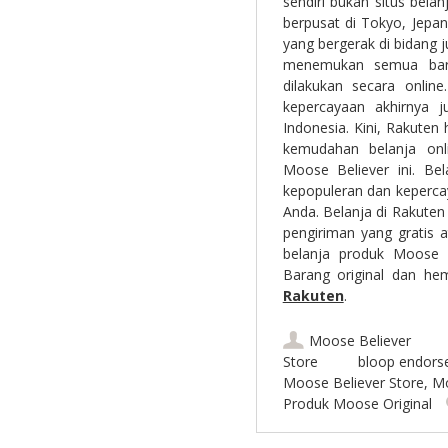
sendiri bukan situs belan
berpusat di Tokyo, Jepan
yang bergerak di bidang j
menemukan semua bara
dilakukan secara onli
kepercayaan akhirnya 
Indonesia. Kini, Rakute
kemudahan belanja onli
Moose Believer ini. Be
kepopuleran dan keperca
Anda. Belanja di Rakute
pengiriman yang gratis a
belanja produk Moose B
Barang original dan he
Rakuten
.
Moose Believer
Store
bloop endors
Moose Believer Store
,
Mo
Produk Moose Original