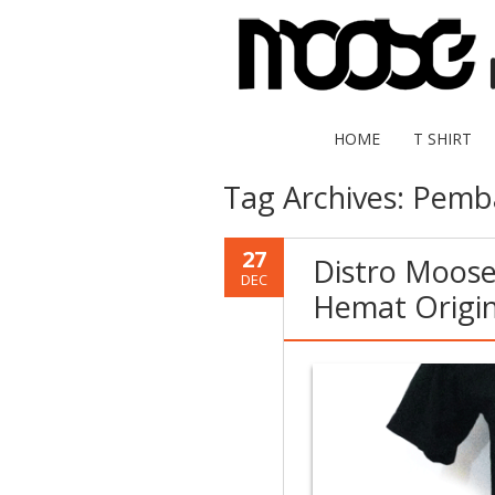
HOME
T SHIRT
Tag Archives:
Pemba
27
Distro Moose
DEC
Hemat Origin