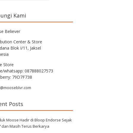
ungi Kami
e Believer
ibution Center & Store
rdana Blok I/11, Jaksel
nesia
e Store
e/whatsapp: 087888027573
kberry: 79D7F738
r@mooseblvr.com
ent Posts
duk Moose Hadir di Bloop Endorse Sejak
7 dan Masih Terus Berkarya