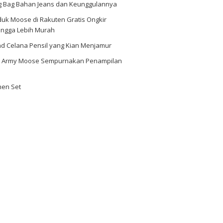
ng Bag Bahan Jeans dan Keunggulannya
uk Moose di Rakuten Gratis Ongkir
ingga Lebih Murah
nd Celana Pensil yang Kian Menjamur
i Army Moose Sempurnakan Penampilan
hen Set