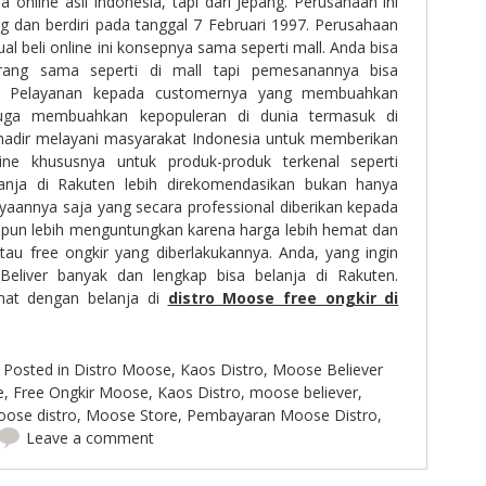
ja online asli Indonesia, tapi dari Jepang. Perusahaan ini
g dan berdiri pada tanggal 7 Februari 1997. Perusahaan
ual beli online ini konsepnya sama seperti mall. Anda bisa
ng sama seperti di mall tapi pemesanannya bisa
ne. Pelayanan kepada customernya yang membuahkan
juga membuahkan kepopuleran di dunia termasuk di
n hadir melayani masyarakat Indonesia untuk memberikan
ne khususnya untuk produk-produk terkenal seperti
lanja di Rakuten lebih direkomendasikan bukan hanya
yaannya saja yang secara professional diberikan kepada
n pun lebih menguntungkan karena harga lebih hemat dan
tau free ongkir yang diberlakukannya. Anda, yang ingin
eliver banyak dan lengkap bisa belanja di Rakuten.
mat dengan belanja di
distro Moose free ongkir di
Posted in
Distro Moose
,
Kaos Distro
,
Moose Believer
e
,
Free Ongkir Moose
,
Kaos Distro
,
moose believer
,
ose distro
,
Moose Store
,
Pembayaran Moose Distro
,
Leave a comment