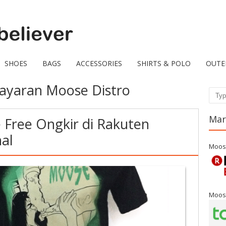
SHOES
BAGS
ACCESSORIES
SHIRTS & POLO
OUTE
yaran Moose Distro
Sear
Mar
 Free Ongkir di Rakuten
al
Moos
Moos