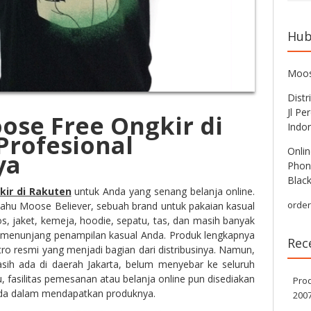
Hub
Moos
Distr
Jl Pe
ose Free Ongkir di
Indo
Profesional
Onlin
ya
Phon
Blac
kir di Rakuten
untuk Anda yang senang belanja online.
orde
tahu Moose Believer, sebuah brand untuk pakaian kasual
aos, jaket, kemeja, hoodie, sepatu, tas, dan masih banyak
uk menunjang penampilan kasual Anda. Produk lengkapnya
Rec
tro resmi yang menjadi bagian dari distribusinya. Namun,
asih ada di daerah Jakarta, belum menyebar ke seluruh
u, fasilitas pemesanan atau belanja online pun disediakan
Pro
a dalam mendapatkan produknya.
200