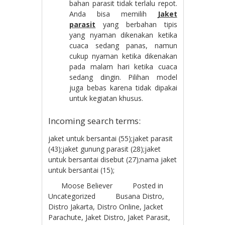
bahan parasit tidak terlalu repot.
Anda bisa memilih
Jaket
parasit
yang berbahan tipis
yang nyaman dikenakan ketika
cuaca sedang panas, namun
cukup nyaman ketika dikenakan
pada malam hari ketika cuaca
sedang dingin. Pilihan model
juga bebas karena tidak dipakai
untuk kegiatan khusus.
Incoming search terms:
jaket untuk bersantai (55);jaket parasit
(43);jaket gunung parasit (28);jaket
untuk bersantai disebut (27);nama jaket
untuk bersantai (15);
Moose Believer
Posted in
Uncategorized
Busana Distro
,
Distro Jakarta
,
Distro Online
,
Jacket
Parachute
,
Jaket Distro
,
Jaket Parasit
,