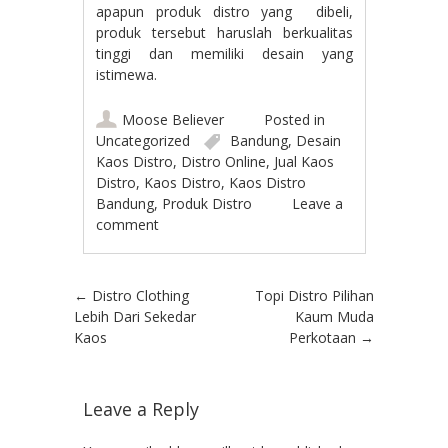
apapun produk distro yang dibeli,
produk tersebut haruslah berkualitas
tinggi dan memiliki desain yang
istimewa.
Moose Believer
Posted in
Uncategorized
Bandung
,
Desain
Kaos Distro
,
Distro Online
,
Jual Kaos
Distro
,
Kaos Distro
,
Kaos Distro
Bandung
,
Produk Distro
Leave a
comment
Post navigation
←
Distro Clothing
Topi Distro Pilihan
Lebih Dari Sekedar
Kaum Muda
Kaos
Perkotaan
→
Leave a Reply