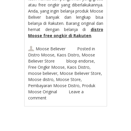
atau free ongkir yang diberlakukannya.
Anda, yang ingin belanja produk Moose
Beliver banyak dan lengkap bisa
belanja di Rakuten. Barang original dan
hemat dengan belanja di
distro
Moose free ongkir di Rakuten
.
Moose Believer
Posted in
Distro Moose
,
Kaos Distro
,
Moose
Believer Store
bloop endorse
,
Free Ongkir Moose
,
Kaos Distro
,
moose believer
,
Moose Believer Store
,
Moose distro
,
Moose Store
,
Pembayaran Moose Distro
,
Produk
Moose Original
Leave a
comment
Post navigation