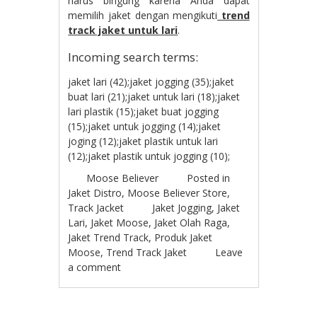
harus bingung karena Anda dapat
memilih jaket dengan mengikuti
trend
track jaket untuk lari
.
Incoming search terms:
jaket lari (42);jaket jogging (35);jaket
buat lari (21);jaket untuk lari (18);jaket
lari plastik (15);jaket buat jogging
(15);jaket untuk jogging (14);jaket
joging (12);jaket plastik untuk lari
(12);jaket plastik untuk jogging (10);
Moose Believer
Posted in
Jaket Distro
,
Moose Believer Store
,
Track Jacket
Jaket Jogging
,
Jaket
Lari
,
Jaket Moose
,
Jaket Olah Raga
,
Jaket Trend Track
,
Produk Jaket
Moose
,
Trend Track Jaket
Leave
a comment