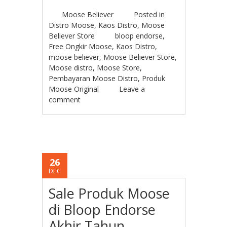
Moose Believer
Posted in
Distro Moose
,
Kaos Distro
,
Moose
Believer Store
bloop endorse
,
Free Ongkir Moose
,
Kaos Distro
,
moose believer
,
Moose Believer Store
,
Moose distro
,
Moose Store
,
Pembayaran Moose Distro
,
Produk
Moose Original
Leave a
comment
26
DEC
Sale Produk Moose
di Bloop Endorse
Akhir Tahun