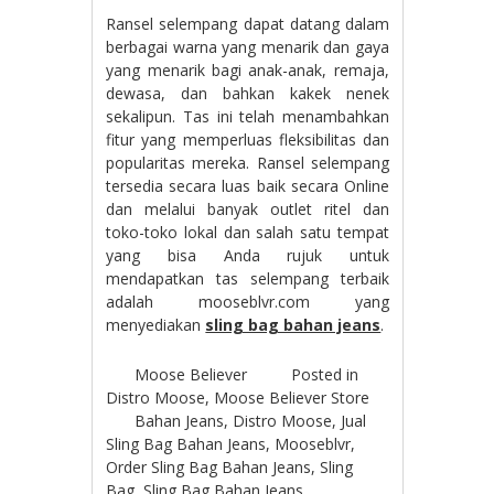
Ransel selempang dapat datang dalam
berbagai warna yang menarik dan gaya
yang menarik bagi anak-anak, remaja,
dewasa, dan bahkan kakek nenek
sekalipun. Tas ini telah menambahkan
fitur yang memperluas fleksibilitas dan
popularitas mereka. Ransel selempang
tersedia secara luas baik secara Online
dan melalui banyak outlet ritel dan
toko-toko lokal dan salah satu tempat
yang bisa Anda rujuk untuk
mendapatkan tas selempang terbaik
adalah mooseblvr.com yang
menyediakan
sling bag bahan jeans
.
Moose Believer
Posted in
Distro Moose
,
Moose Believer Store
Bahan Jeans
,
Distro Moose
,
Jual
Sling Bag Bahan Jeans
,
Mooseblvr
,
Order Sling Bag Bahan Jeans
,
Sling
Bag
,
Sling Bag Bahan Jeans