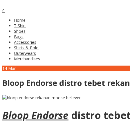
0
Home
T Shirt
Shoes
Bags
Accessories
Shirts & Polo
Outerwears
Merchandises
14
Mar
Bloop Endorse distro tebet rekan
Bloop Endorse
distro tebe