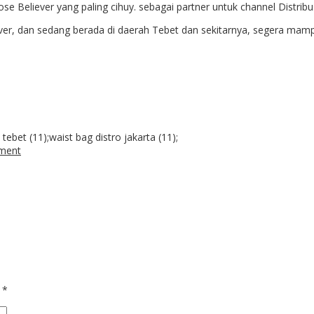
 Believer yang paling cihuy. sebagai partner untuk channel Distribusi,
, dan sedang berada di daerah Tebet dan sekitarnya, segera mampir s
tebet (11);waist bag distro jakarta (11);
ment
d
*