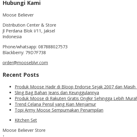
Hubungi Kami
Moose Believer
Distribution Center & Store
Jl Perdana Blok I/11, Jaksel
Indonesia
Phone/whatsapp: 087888027573
Blackberry: 79D7F738
order@mooseblvr.com
Recent Posts
Produk Moose Hadir di Bloop Endorse Sejak 2007 dan Masih 
Sling Bag Bahan Jeans dan Keunggulannya
Produk Moose di Rakuten Gratis Ongkir Sehingga Lebih Mura
Trend Celana Pensil yang Kian Menjamur
Topi Army Moose Sempurnakan Penampilan
Kitchen Set
Moose Believer Store
↑