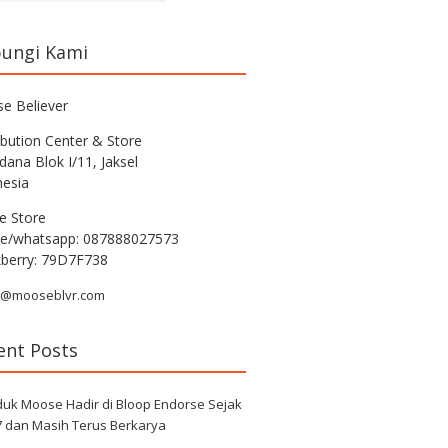
ungi Kami
e Believer
ibution Center & Store
rdana Blok I/11, Jaksel
nesia
e Store
e/whatsapp: 087888027573
kberry: 79D7F738
r@mooseblvr.com
ent Posts
duk Moose Hadir di Bloop Endorse Sejak
7 dan Masih Terus Berkarya