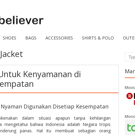
SHOES
BAGS
ACCESSORIES
SHIRTS & POLO
OUTE
 Jacket
Sear
Mar
 Untuk Kenyamanan di
sempatan
Moos
lu Nyaman Digunakan Disetiap Kesempatan
Moos
kenakan dalam situasi apapun tanpa kehilangan
a mengetahui bahwa Indonesia adalah Negara tropis
cenderung panas. Hal itu membuat sebagian orang