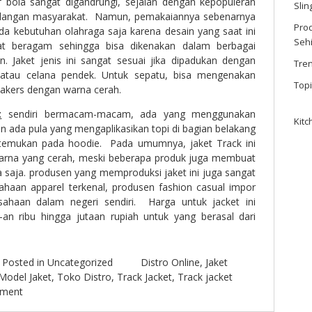
f bola sangat digandrungi, sejalan dengan kepopuleran
Sli
kalangan masyarakat. Namun, pemakaiannya sebenarnya
Prod
da kebutuhan olahraga saja karena desain yang saat ini
Seh
at beragam sehingga bisa dikenakan dalam berbagai
 Jaket jenis ini sangat sesuai jika dipadukan dengan
Tre
atau celana pendek. Untuk sepatu, bisa mengenakan
Top
eakers dengan warna cerah.
t
sendiri bermacam-macam, ada yang menggunakan
Kitc
n ada pula yang mengaplikasikan topi di bagian belakang
a temukan pada hoodie. Pada umumnya, jaket Track ini
warna yang cerah, meski beberapa produk juga membuat
 saja. produsen yang memproduksi jaket ini juga sangat
sahaan apparel terkenal, produsen fashion casual impor
sahaan dalam negeri sendiri. Harga untuk jacket ini
an ribu hingga jutaan rupiah untuk yang berasal dari
.
Posted in
Uncategorized
Distro Online
,
Jaket
Model Jaket
,
Toko Distro
,
Track Jacket
,
Track jacket
mment