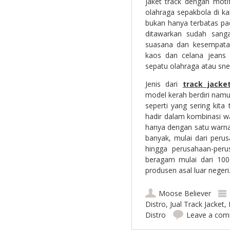
jaket track dengan moti
olahraga sepakbola di 
bukan hanya terbatas pa
ditawarkan sudah sang
suasana dan kesempatan.
kaos dan celana jeans 
sepatu olahraga atau sn
Jenis dari
track jacke
model kerah berdiri namu
seperti yang sering kit
hadir dalam kombinasi 
hanya dengan satu warna
banyak, mulai dari peru
hingga perusahaan-peru
beragam mulai dari 100-
produsen asal luar negeri
Moose Believer
Distro
,
Jual Track Jacket
,
Distro
Leave a co