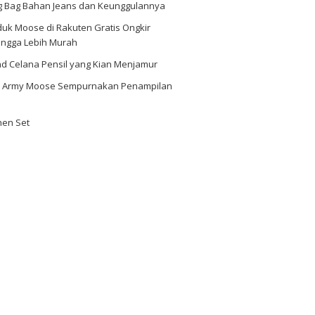
ng Bag Bahan Jeans dan Keunggulannya
uk Moose di Rakuten Gratis Ongkir
ingga Lebih Murah
nd Celana Pensil yang Kian Menjamur
i Army Moose Sempurnakan Penampilan
hen Set