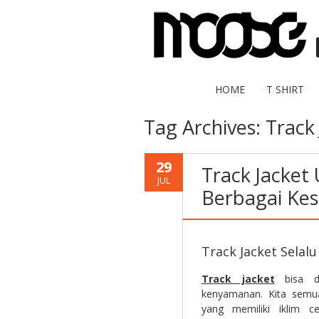
HOME
T SHIRT
Tag Archives:
Track
29
Track Jacket
JUL
Berbagai Ke
Track Jacket Sela
Track jacket
bisa di
kenyamanan. Kita semu
yang memiliki iklim 