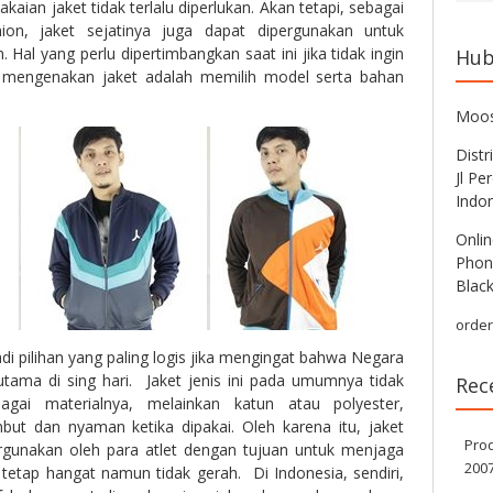
an jaket tidak terlalu diperlukan. Akan tetapi, sebagai
ion, jaket sejatinya juga dapat dipergunakan untuk
Hal yang perlu dipertimbangkan saat ini jika tidak ingin
Hub
 mengenakan jaket adalah memilih model serta bahan
Moos
Distr
Jl Pe
Indo
Onlin
Phon
Blac
orde
di pilihan yang paling logis jika mengingat bahwa Negara
utama di sing hari. Jaket jenis ini pada umumnya tidak
Rec
agai materialnya, melainkan katun atau polyester,
mbut dan nyaman ketika dipakai. Oleh karena itu, jaket
Pro
pergunakan oleh para atlet dengan tujuan untuk menjaga
200
tetap hangat namun tidak gerah. Di Indonesia, sendiri,