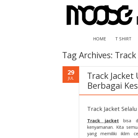
HOME
T SHIRT
Tag Archives:
Track 
29
Track Jacket
JUL
Berbagai Ke
Track Jacket Sela
Track jacket
bisa di
kenyamanan. Kita semu
yang memiliki iklim 