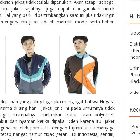
an jaket tidak terlalu diperlukan. Akan tetapi, sebagai
ion, jaket sejatinya juga dapat dipergunakan untuk
Hal yang perlu dipertimbangkan saat ini jika tidak ingin
Hub
 mengenakan jaket adalah memilih model serta bahan
Moos
Distr
Jl Pe
Indo
Onlin
Phon
Blac
orde
di pilihan yang paling logis jika mengingat bahwa Negara
utama di sing hari. Jaket jenis ini pada umumnya tidak
Rec
agai materialnya, melainkan katun atau polyester,
mbut dan nyaman ketika dipakai. Oleh karena itu, jaket
Pro
pergunakan oleh para atlet dengan tujuan untuk menjaga
200
tetap hangat namun tidak gerah. Di Indonesia, sendiri,