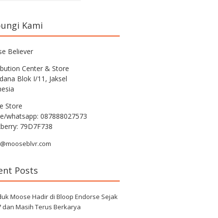
ungi Kami
e Believer
ibution Center & Store
rdana Blok I/11, Jaksel
nesia
e Store
e/whatsapp: 087888027573
kberry: 79D7F738
r@mooseblvr.com
ent Posts
duk Moose Hadir di Bloop Endorse Sejak
7 dan Masih Terus Berkarya