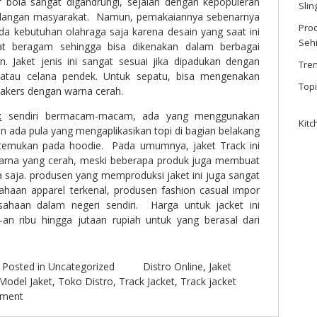
f bola sangat digandrungi, sejalan dengan kepopuleran
Sli
kalangan masyarakat. Namun, pemakaiannya sebenarnya
Prod
da kebutuhan olahraga saja karena desain yang saat ini
Seh
at beragam sehingga bisa dikenakan dalam berbagai
 Jaket jenis ini sangat sesuai jika dipadukan dengan
Tre
atau celana pendek. Untuk sepatu, bisa mengenakan
Top
eakers dengan warna cerah.
t
sendiri bermacam-macam, ada yang menggunakan
Kitc
n ada pula yang mengaplikasikan topi di bagian belakang
a temukan pada hoodie. Pada umumnya, jaket Track ini
warna yang cerah, meski beberapa produk juga membuat
 saja. produsen yang memproduksi jaket ini juga sangat
sahaan apparel terkenal, produsen fashion casual impor
sahaan dalam negeri sendiri. Harga untuk jacket ini
an ribu hingga jutaan rupiah untuk yang berasal dari
.
Posted in
Uncategorized
Distro Online
,
Jaket
Model Jaket
,
Toko Distro
,
Track Jacket
,
Track jacket
mment