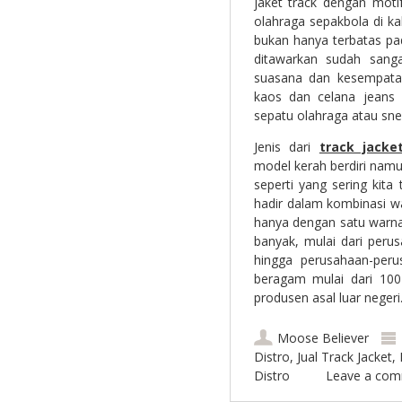
jaket track dengan moti
olahraga sepakbola di 
bukan hanya terbatas pa
ditawarkan sudah sang
suasana dan kesempatan.
kaos dan celana jeans 
sepatu olahraga atau sn
Jenis dari
track jacke
model kerah berdiri namu
seperti yang sering kit
hadir dalam kombinasi 
hanya dengan satu warna
banyak, mulai dari peru
hingga perusahaan-peru
beragam mulai dari 100-
produsen asal luar negeri
Moose Believer
Distro
,
Jual Track Jacket
,
Distro
Leave a co