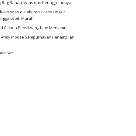
ng Bag Bahan Jeans dan Keunggulannya
uk Moose di Rakuten Gratis Ongkir
ingga Lebih Murah
nd Celana Pensil yang Kian Menjamur
i Army Moose Sempurnakan Penampilan
hen Set