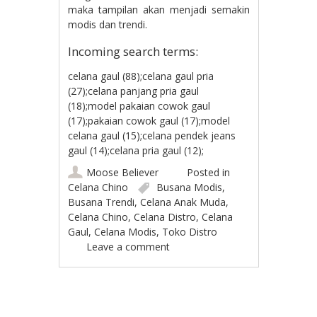
maka tampilan akan menjadi semakin
modis dan trendi.
Incoming search terms:
celana gaul (88);celana gaul pria
(27);celana panjang pria gaul
(18);model pakaian cowok gaul
(17);pakaian cowok gaul (17);model
celana gaul (15);celana pendek jeans
gaul (14);celana pria gaul (12);
Moose Believer
Posted in
Celana Chino
Busana Modis
,
Busana Trendi
,
Celana Anak Muda
,
Celana Chino
,
Celana Distro
,
Celana
Gaul
,
Celana Modis
,
Toko Distro
Leave a comment
Post navigation