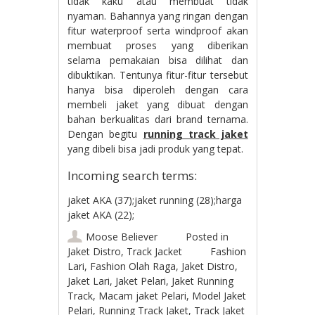
tidak kaku atau membuat tidak
nyaman. Bahannya yang ringan dengan
fitur waterproof serta windproof akan
membuat proses yang diberikan
selama pemakaian bisa dilihat dan
dibuktikan. Tentunya fitur-fitur tersebut
hanya bisa diperoleh dengan cara
membeli jaket yang dibuat dengan
bahan berkualitas dari brand ternama.
Dengan begitu
running track jaket
yang dibeli bisa jadi produk yang tepat.
Incoming search terms:
jaket AKA (37);jaket running (28);harga
jaket AKA (22);
Moose Believer
Posted in
Jaket Distro
,
Track Jacket
Fashion
Lari
,
Fashion Olah Raga
,
Jaket Distro
,
Jaket Lari
,
Jaket Pelari
,
Jaket Running
Track
,
Macam jaket Pelari
,
Model Jaket
Pelari
,
Running Track Jaket
,
Track Jaket